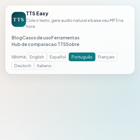
TTS Easy
TTS
Cole o texto, gere audio natural e baixe seu MP3 na
hora.
Blog
Casos de uso
Ferramentas
Hub de comparacao TTS
Sobre
Idioma
:
English
Español
Português
Français
Deutsch
Italiano