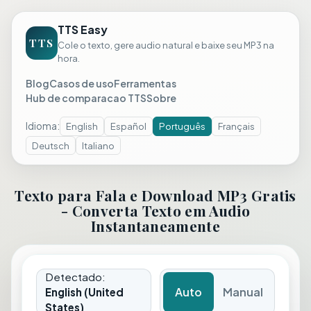
TTS Easy
TTS
Cole o texto, gere audio natural e baixe seu MP3 na
hora.
Blog
Casos de uso
Ferramentas
Hub de comparacao TTS
Sobre
Idioma
:
English
Español
Português
Français
Deutsch
Italiano
Texto para Fala e Download MP3 Gratis
- Converta Texto em Audio
Instantaneamente
Detectado
:
Auto
Manual
English (United
States)