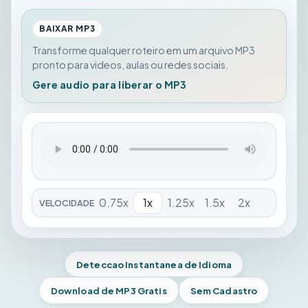
BAIXAR MP3
Transforme qualquer roteiro em um arquivo MP3
pronto para videos, aulas ou redes sociais.
Gere audio para liberar o MP3
0.75
x
1
x
1.25
x
1.5
x
2
x
VELOCIDADE
Deteccao Instantanea de Idioma
Download de MP3 Gratis
Sem Cadastro