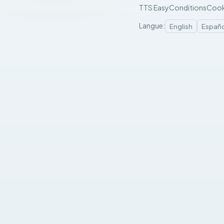
TTS Easy
Conditions
Cook
Langue
:
English
Españo