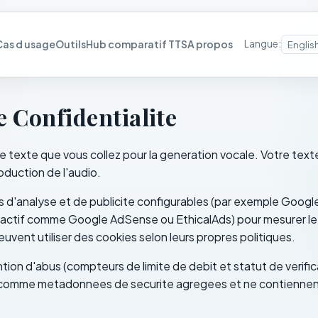
Cas d usage
Outils
Hub comparatif TTS
A propos
Langue
:
Englis
e Confidentialite
e texte que vous collez pour la generation vocale. Votre text
oduction de l'audio.
ls d'analyse et de publicite configurables (par exemple Google
e actif comme Google AdSense ou EthicalAds) pour mesurer le t
uvent utiliser des cookies selon leurs propres politiques.
ion d'abus (compteurs de limite de debit et statut de verif
omme metadonnees de securite agregees et ne contiennent