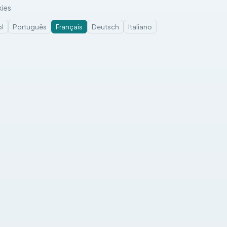
ies
l
Português
Français
Deutsch
Italiano