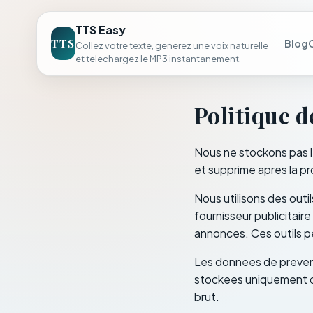
TTS Easy
TTS
Blog
Collez votre texte, generez une voix naturelle
et telechargez le MP3 instantanement.
Politique d
Nous ne stockons pas l
et supprime apres la pr
Nous utilisons des outi
fournisseur publicitair
annonces. Ces outils pe
Les donnees de prevent
stockees uniquement c
brut.