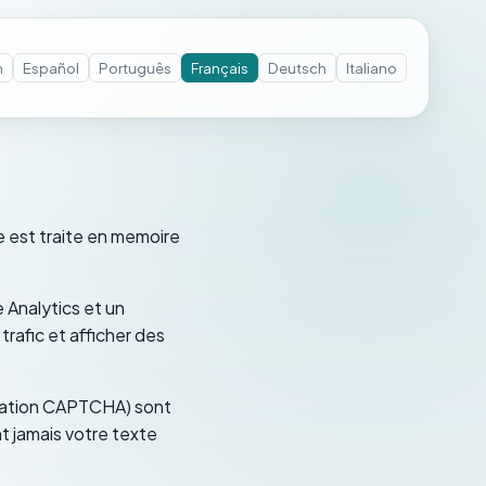
h
Español
Português
Français
Deutsch
Italiano
e est traite en memoire
 Analytics et un
rafic et afficher des
ication CAPTCHA) sont
 jamais votre texte