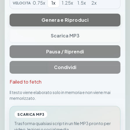
0.75
x
1
x
1.25
x
1.5
x
2
x
VELOCITA
Genera e Riproduci
Scarica MP3
Pausa / Riprendi
Condividi
Failed to fetch
Il testo viene elaborato solo in memoria e non viene mai
memorizzato.
SCARICA MP3
Trasforma qualsiasi script in un file MP3 pronto per
video, lezioni o social media.