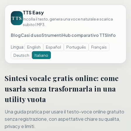
TTS Easy
TTS
Incolla il testo, genera una voce naturale e scarica
subito l MP3.
Blog
Casi d uso
Strumenti
Hub comparativo TTS
Info
Lingua
:
English
Español
Português
Français
Deutsch
Italiano
Sintesi vocale gratis online: come
usarla senza trasformarla in una
utility vuota
Una guida pratica per usare il testo-voce online gratuito
senza registrazione, con aspettative chiare su qualita,
privacy e limiti.