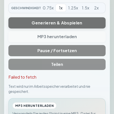
0.75
x
1
x
1.25
x
1.5
x
2
x
GESCHWINDIGKEIT
Generieren & Abspielen
MP3 herunterladen
Pause / Fortsetzen
Teilen
Failed to fetch
Text wird nur im Arbeitsspeicher verarbeitet und nie
gespeichert.
MP3 HERUNTERLADEN
Verwandeln Sie jedes Skript in eine MP3-Datei fur