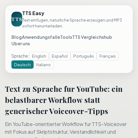
TTS Easy
TTS
Text einfugen, naturliche Sprache erzeugen und MP3
sofort herunterladen.
Blog
Anwendungsfalle
Tools
TTS Vergleichshub
Uber uns
Sprache
:
English
Español
Português
Français
Deutsch
Italiano
Text zu Sprache fur YouTube: ein
belastbarer Workflow statt
generischer Voiceover-Tipps
Ein YouTube-orientierter Workflow fur TTS-Voiceover
mit Fokus auf Skriptstruktur, Verstandlichkeit und